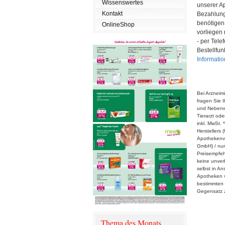
Wissenswertes
unserer Ap
Kontakt
Bezahlung 
benötigen 
OnlineShop
vorliegen
- per Tele
Bestellfun
Informatio
Bei Arzneim
fragen Sie I
und Nebenwi
Tierarzt ode
inkl. MwSt.
Herstellers
Apothekenver
GmbH) / nur
Preisempfeh
keine unver
selbst in An
Apotheken v
bestimmten 
Gegensatz z
Thema des Monats