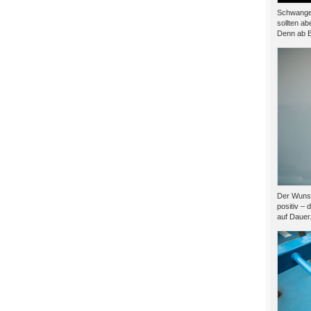
Schwanger
sollten ab
Denn ab B
Der Wunsc
positiv – 
auf Dauer.