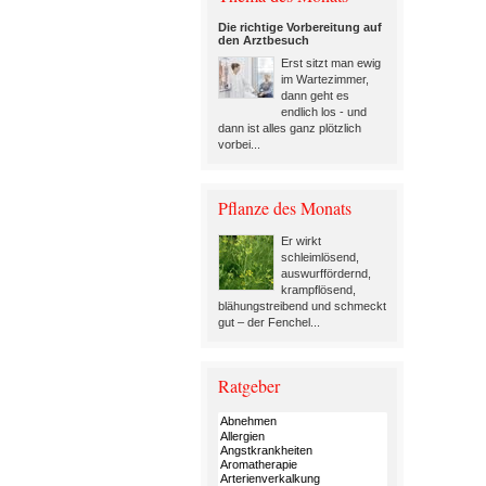
Die richtige Vorbereitung auf
den Arztbesuch
Erst sitzt man ewig
im Wartezimmer,
dann geht es
endlich los - und
dann ist alles ganz plötzlich
vorbei...
Pflanze des Monats
Er wirkt
schleimlösend,
auswurffördernd,
krampflösend,
blähungstreibend und schmeckt
gut – der Fenchel...
Ratgeber