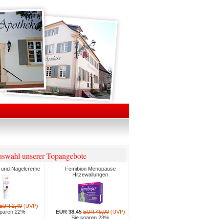
swahl unserer Topangebote
 und Nagelcreme
Femibion Menopause
Hitzewallungen
EUR 2,49
(UVP)
sparen 22%
EUR 38,45
EUR 49,99
(UVP)
Sie sparen 23%