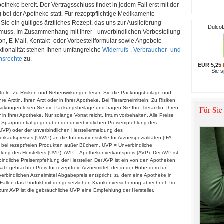
otheke bereit. Der Vertragsschluss findet in jedem Fall erst mit der
bei der Apotheke statt. Für rezeptpflichtige Medikamente
Sie ein gültiges ärztliches Rezept, das uns zur Auslieferung
Dulco
 muss. Im Zusammenhang mit Ihrer - unverbindlichen Vorbestellung
fon, E-Mail, Kontakt- oder Vorbestellformular sowie Angebote-
ktionalität stehen Ihnen umfangreiche
Widerrufs-, Verbraucher- und
nsrechte
zu.
EUR 5,25
Sie 
itteln: Zu Risiken und Nebenwirkungen lesen Sie die Packungsbeilage und
hre Ärztin, Ihren Arzt oder in Ihrer Apotheke. Bei Tierarzneimitteln: Zu Risiken
Für Sie
rkungen lesen Sie die Packungsbeilage und fragen Sie Ihre Tierärztin, Ihren
r in Ihrer Apotheke. Nur solange Vorrat reicht. Irrtum vorbehalten. Alle Preise
 * Sparpotential gegenüber der unverbindlichen Preisempfehlung des
 (UVP) oder der unverbindlichen Herstellermeldung des
kaufspreises (UAVP) an die Informationsstelle für Arzneispezialitäten (IFA
 bei rezeptfreien Produkten außer Büchern. UVP = Unverbindliche
lung des Herstellers (UVP). AVP = Apothekenverkaufspreis (AVP). Der AVP ist
bindliche Preisempfehlung der Hersteller. Der AVP ist ein von den Apotheken
satz gebrachter Preis für rezeptfreie Arzneimittel, der in der Höhe dem für
erbindlichen Arzneimittel Abgabepreis entspricht, zu dem eine Apotheke in
Fällen das Produkt mit der gesetzlichen Krankenversicherung abrechnet. Im
um AVP ist die gebräuchliche UVP eine Empfehlung der Hersteller.