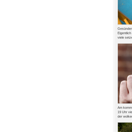
Gesünder l
Eigentlich
viele setze
Am kommen
19 Uhr vie
der wolkenf