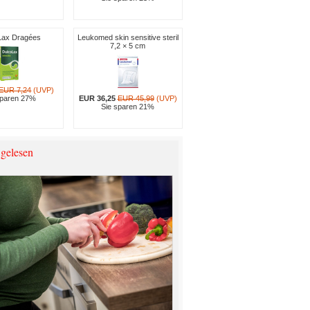
Lax Dragées
Leukomed skin sensitive steril
7,2 × 5 cm
EUR 7,24
(UVP)
sparen 27%
EUR 36,25
EUR 45,99
(UVP)
Sie sparen 21%
 gelesen