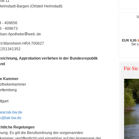
ße 11
elmstadt-Bargen (Ortsteil Helmstadt)
S
3 - 409656
3 - 409673
aban-Apotheke
web
de
EUR 8,95
cht Mannheim HRA 700627
Sie 
DE251341352
eichnung, Approbation verliehen in der Bundesrepublik
and
Für Sie
ge Kammer
othekerkammer
rttemberg
tgart
ww.lak-bw.de
fo@lak-bw.de
htliche Regelungen
nung: Es gilt die Berufsordnung der vorgenannten
kammer, veröffentlicht und einsehbar auf der Homepage der