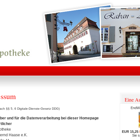
essum
Eine Au
EndWa
ch §§ 5, 6 Digitale-Dienste-Gesetz DDG)
er und für die Datenverarbeitung bei dieser Homepage
tlicher
otheke
EUR 15,25
Bernd Haase e.K.
Sie 