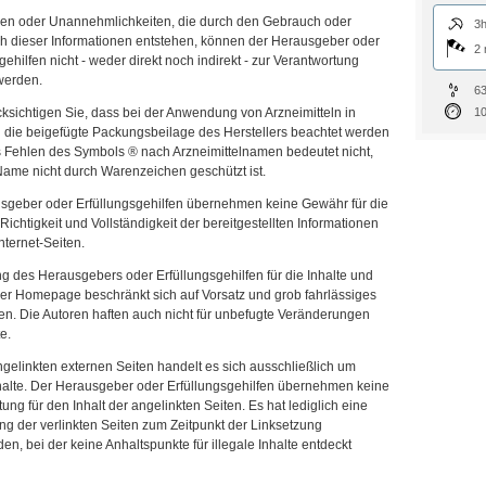
en oder Unannehmlichkeiten, die durch den Gebrauch oder
3h
h dieser Informationen entstehen, können der Herausgeber oder
2 
gehilfen nicht - weder direkt noch indirekt - zur Verantwortung
werden.
6
10
cksichtigen Sie, dass bei der Anwendung von Arzneimitteln in
l die beigefügte Packungsbeilage des Herstellers beachtet werden
 Fehlen des Symbols ® nach Arzneimittelnamen bedeutet nicht,
Name nicht durch Warenzeichen geschützt ist.
sgeber oder Erfüllungsgehilfen übernehmen keine Gewähr für die
, Richtigkeit und Vollständigkeit der bereitgestellten Informationen
Internet-Seiten.
g des Herausgebers oder Erfüllungsgehilfen für die Inhalte und
er Homepage beschränkt sich auf Vorsatz und grob fahrlässiges
en. Die Autoren haften auch nicht für unbefugte Veränderungen
e.
gelinkten externen Seiten handelt es sich ausschließlich um
halte. Der Herausgeber oder Erfüllungsgehilfen übernehmen keine
ung für den Inhalt der angelinkten Seiten. Es hat lediglich eine
g der verlinkten Seiten zum Zeitpunkt der Linksetzung
den, bei der keine Anhaltspunkte für illegale Inhalte entdeckt