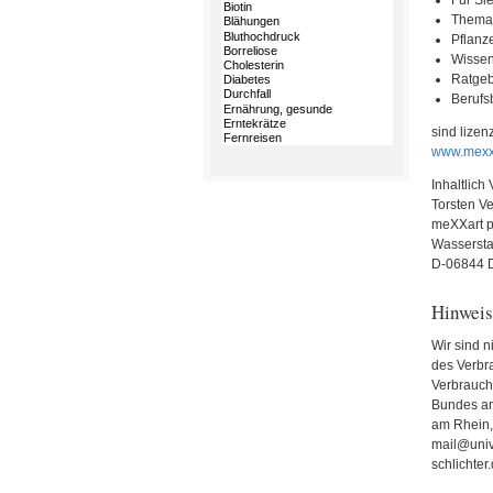
Für Si
Thema
Pflanz
Wissen
Ratgeb
Berufsb
sind lizen
www.mexx
Inhaltlich
Torsten Ve
meXXart p
Wassersta
D-06844 
Hinweis
Wir sind n
des Verbr
Verbrauche
Bundes am 
am Rhein,
mail@univ
schlichter.