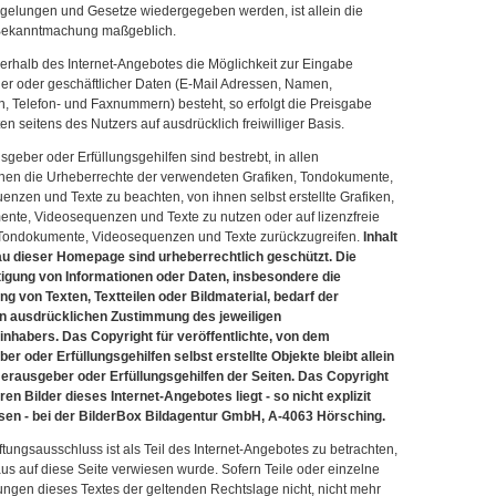
gelungen und Gesetze wiedergegeben werden, ist allein die
Bekanntmachung maßgeblich.
erhalb des Internet-Angebotes die Möglichkeit zur Eingabe
her oder geschäftlicher Daten (E-Mail Adressen, Namen,
n, Telefon- und Faxnummern) besteht, so erfolgt die Preisgabe
en seitens des Nutzers auf ausdrücklich freiwilliger Basis.
geber oder Erfüllungsgehilfen sind bestrebt, in allen
onen die Urheberrechte der verwendeten Grafiken, Tondokumente,
nzen und Texte zu beachten, von ihnen selbst erstellte Grafiken,
nte, Videosequenzen und Texte zu nutzen oder auf lizenzfreie
 Tondokumente, Videosequenzen und Texte zurückzugreifen.
Inhalt
u dieser Homepage sind urheberrechtlich geschützt. Die
ltigung von Informationen oder Daten, insbesondere die
g von Texten, Textteilen oder Bildmaterial, bedarf der
n ausdrücklichen Zustimmung des jeweiligen
inhabers. Das Copyright für veröffentlichte, von dem
r oder Erfüllungsgehilfen selbst erstellte Objekte bleibt allein
erausgeber oder Erfüllungsgehilfen der Seiten. Das Copyright
ren Bilder dieses Internet-Angebotes liegt - so nicht explizit
en - bei der BilderBox Bildagentur GmbH, A-4063 Hörsching.
tungsausschluss ist als Teil des Internet-Angebotes zu betrachten,
s auf diese Seite verwiesen wurde. Sofern Teile oder einzelne
ngen dieses Textes der geltenden Rechtslage nicht, nicht mehr