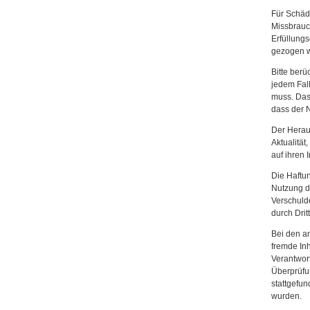
Für Schäd
Missbrauc
Erfüllungs
gezogen 
Bitte berü
jedem Fal
muss. Das
dass der 
Der Herau
Aktualität
auf ihren 
Die Haftun
Nutzung d
Verschuld
durch Dritt
Bei den an
fremde In
Verantwort
Überprüfun
stattgefun
wurden.