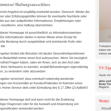
inweise/ Haftungsausschluss
ernet-Angebot ist sorgfältig erarbeitet worden. Dennoch: Weder der
r oder Erfüllungsgehilfen können für eventuelle Nachteile oder
die aus den aufgeführten Informationen, Empfehlungen oder
 resultieren, eine Haftung übernehmen.
 dieser Homepage ist ausschließlich zu Informationszwecken
Die Informationen stellen in keiner Weise einen Ersatz für
nelle Beratung durch ausgebildete und anerkannte Ärzte oder
dar.
Trinkpäck
haben ein
sgeber fordert alle Benutzer mit akuten Gesundheitsproblemen
trinken wir
im Bedarfsfall immer einen Arzt aufzusuchen. Wenn Sie bezüglich
ndheit Fragen haben, raten wir Ihnen, sich an den Arzt oder
TV-Tip
 Ihres Vertrauens zu wenden, anstatt Behandlungen eigenständig
en, zu verändern oder abzusetzen.
Heute Vor
sgeber versichert, dass eventuell notwendig werdende
aktiv un
ungen von Arzneimittel an Kunden/Patienten im Rahmen eines
Body The
Magazin
w. Home-Service stets unter Einhaltung des § 17 Ziffer (2) ApBetrO
 dieser Homepage darf und kann nicht für die Erstellung
Wetter
diger Diagnosen oder für die Auswahl und Anwendung von
Aktuel
ngsmethoden verwendet werden.