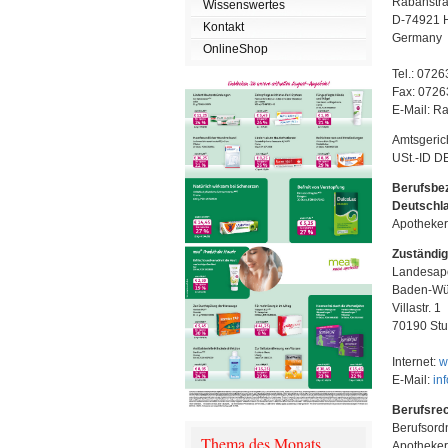
Rabanstra
Wissenswertes
D-74921 H
Kontakt
Germany
OnlineShop
Tel.: 0726
Fax: 0726
E-Mail: R
Amtsgeri
USt.-ID 
Berufsbez
Deutschl
Apotheker
Zuständi
Landesap
Baden-Wü
Villastr. 1
70190 Stut
Internet:
w
E-Mail:
in
Berufsrec
Berufsord
Thema des Monats
Apotheker