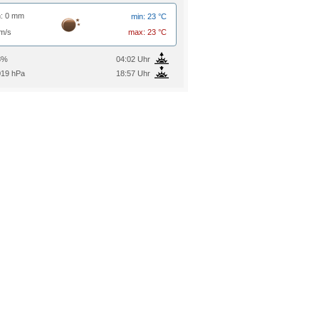
: 0 mm
min: 23 °C
m/s
max: 23 °C
3%
04:02 Uhr
19 hPa
18:57 Uhr