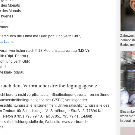
e gelesen
 des Monats
e des Monats
swertes
er
ilder
Zahnwechs
ziert durch die Firma meXXart pohl und veith GbR,
Zahnpasta
art.com
.
Badezimme
 Verantwortlicher nach § 18 Medienstaatsvertrag (MStV):
ith (Dipl.-Pharm.)
ohl und veith GbR
dt 1
Dessau-Roßlau
 nach dem Verbraucherstreitbeilegungsgesetz
icht bereit / nicht verpflichtet, an Streitbeilegungsverfahren im Sinne
aucherstreitbeilegungsgesetzes (VSBG) vor folgender
rschlichtungsstelle teilzunehmen: Universalschlichtungsstelle des
Zentrum für Schlichtung e.V., Straßburger Straße 8, 77694 Kehl
Einsamkeit
wenn sie s
 Telefon 07851 795 79 40, Fax 07851 795 79 41, E-Mail:
in bestimm
ersalschlichtungsstelle.de, Webseite: www.verbraucher-
de .