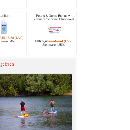
terillium
Pearls & Dents Exklusiv-
Zahncreme ohne Titandioxid
EUR 13,58
(UVP)
sparen 34%
EUR 5,45
EUR 7,24
(UVP)
Sie sparen 25%
 gelesen