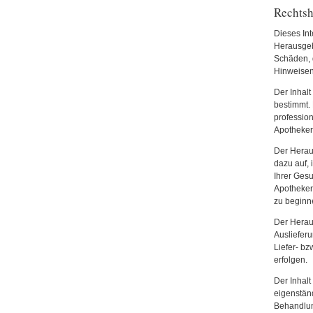
Rechtsh
Dieses Int
Herausgebe
Schäden, 
Hinweisen
Der Inhalt
bestimmt. 
professio
Apotheker 
Der Herau
dazu auf, 
Ihrer Gesu
Apotheker
zu beginn
Der Herau
Ausliefer
Liefer- bz
erfolgen.
Der Inhalt
eigenstän
Behandlu