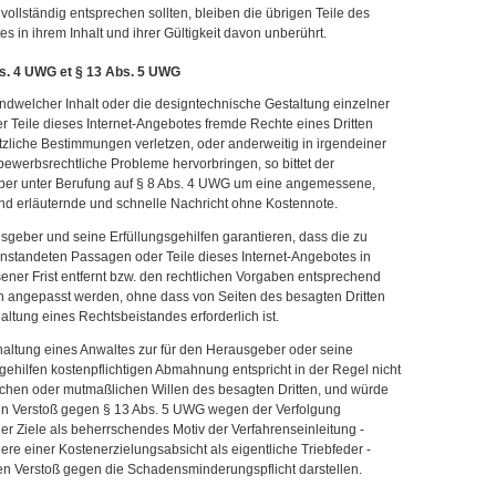
 vollständig entsprechen sollten, bleiben die übrigen Teile des
 in ihrem Inhalt und ihrer Gültigkeit davon unberührt.
s. 4 UWG et § 13 Abs. 5 UWG
endwelcher Inhalt oder die designtechnische Gestaltung einzelner
r Teile dieses Internet-Angebotes fremde Rechte eines Dritten
zliche Bestimmungen verletzen, oder anderweitig in irgendeiner
ewerbsrechtliche Probleme hervorbringen, so bittet der
er unter Berufung auf § 8 Abs. 4 UWG um eine angemessene,
nd erläuternde und schnelle Nachricht ohne Kostennote.
geber und seine Erfüllungsgehilfen garantieren, dass die zu
nstandeten Passagen oder Teile dieses Internet-Angebotes in
ner Frist entfernt bzw. den rechtlichen Vorgaben entsprechend
h angepasst werden, ohne dass von Seiten des besagten Dritten
altung eines Rechtsbeistandes erforderlich ist.
haltung eines Anwaltes zur für den Herausgeber oder seine
gehilfen kostenpflichtigen Abmahnung entspricht in der Regel nicht
ichen oder mutmaßlichen Willen des besagten Dritten, und würde
en Verstoß gegen § 13 Abs. 5 UWG wegen der Verfolgung
r Ziele als beherrschendes Motiv der Verfahrenseinleitung -
re einer Kostenerzielungsabsicht als eigentliche Triebfeder -
en Verstoß gegen die Schadensminderungspflicht darstellen.