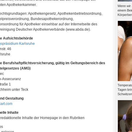
ten Apothekerkammer.
Wenn wir 
einem Bei
echtsgrundlagen: Apothekengesetz, Apothekenbetriebsordnung,
Körperber
telpreisverordnung, Bundesapothekerordnung,
nsordnung für Apotheker einsehbar auf der Internetseite des
einigung Deutscher Apothekerverbände (www.abda.de).
e Aufsichtsbehörde
spräsidium Karlsruhe
str. 46
lsruhe
e Berufshaftpflichtversicherung, gültig im Geltungsbereich des
telgesetzes (AMG)
ec
n-Assecuranz
traße 1
Temperatu
chheim unter Teck
Tagen brin
Schwitzen.
nd Gestaltung
art.com
elle Inhalte
 redaktionelle Inhalte der Homepage in den Rubriken
ps