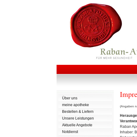
Impr
Über uns
meine apotheke
(Angaben na
Bestellen & Liefern
Herausgeb
Unsere Leistungen
Verantwor
Aktuelle Angebote
Raban Ap
Notdienst
Inhaber: 