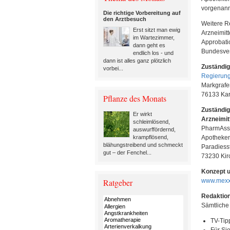
vorgenann
Die richtige Vorbereitung auf
den Arztbesuch
Weitere R
Erst sitzt man ewig
Arzneimit
im Wartezimmer,
Approbatio
dann geht es
Bundesver
endlich los - und
dann ist alles ganz plötzlich
Zuständig
vorbei...
Regierung
Markgrafen
76133 Kar
Pflanze des Monats
Zuständig
Er wirkt
Arzneimit
schleimlösend,
PharmAss
auswurffördernd,
Apotheke
krampflösend,
blähungstreibend und schmeckt
Paradiess
gut – der Fenchel...
73230 Kir
Konzept u
www.mexx
Ratgeber
Redaktion
Sämtliche
TV-Tip