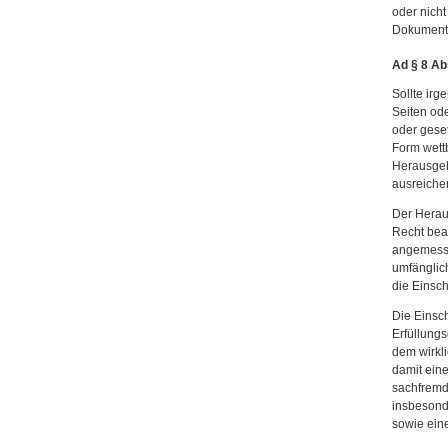
oder nicht
Dokumentes
Ad § 8 Ab
Sollte irg
Seiten ode
oder geset
Form wettb
Herausgeb
ausreiche
Der Heraus
Recht bea
angemesse
umfänglic
die Einsch
Die Einsc
Erfüllungs
dem wirkl
damit ein
sachfremde
insbesonde
sowie ein