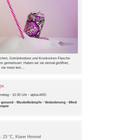
chen, Getränkedose und Kronkorken-Flasche
es gemeinsam: Haben wir sie einmal geöffnet,
 sie meist leer....
ps
mittag -
10:30 Uhr - alpha ARD
d gesund - Muskelkrämpfe - Veränderung - Mind
rapie
l: 23 °C,
Klarer Himmel