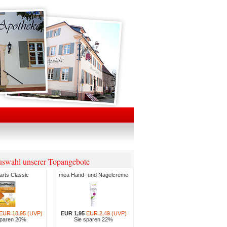
swahl unserer Topangebote
rts Classic
mea Hand- und Nagelcreme
EUR 18,95
(UVP)
EUR 1,95
EUR 2,49
(UVP)
sparen 20%
Sie sparen 22%