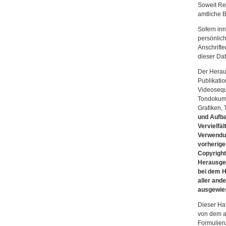
Soweit Re
amtliche 
Sofern inn
persönlic
Anschrifte
dieser Dat
Der Heraus
Publikati
Videoseque
Tondokume
Grafiken,
und Aufba
Vervielfä
Verwendun
vorherige
Copyright
Herausgebe
bei dem H
aller ande
ausgewies
Dieser Haf
von dem au
Formulieru