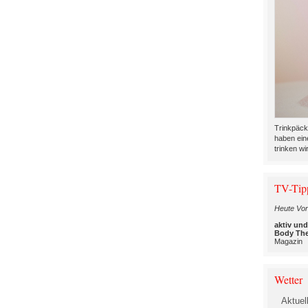
Trinkpäck
haben ein
trinken wir
TV-Tip
Heute Vor
aktiv un
Body The
Magazin
Wetter
Aktuel