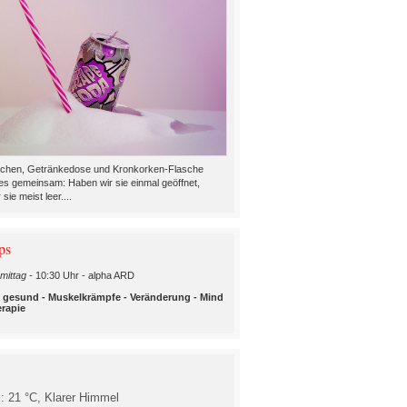
chen, Getränkedose und Kronkorken-Flasche
es gemeinsam: Haben wir sie einmal geöffnet,
 sie meist leer....
ps
mittag -
10:30 Uhr - alpha ARD
d gesund - Muskelkrämpfe - Veränderung - Mind
rapie
l: 21 °C,
Klarer Himmel