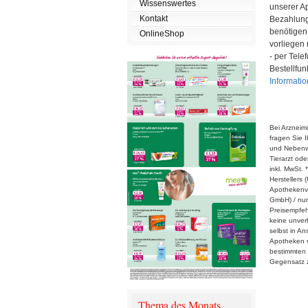
Wissenswertes
unserer Ap
Kontakt
Bezahlung 
benötigen 
OnlineShop
vorliegen
- per Tele
Bestellfun
Informatio
Bei Arzneim
fragen Sie I
und Nebenwi
Tierarzt ode
inkl. MwSt.
Herstellers
Apothekenver
GmbH) / nur
Preisempfeh
keine unver
selbst in An
Apotheken v
bestimmten 
Gegensatz z
Thema des Monats