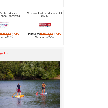
Dents Exklusiv-
Soventol Hydrocortisonacetat
ohne Titandioxid
0,5 %
EUR 7,24
(UVP)
EUR 8,25
EUR 11,28
(UVP)
sparen 25%
Sie sparen 27%
 gelesen