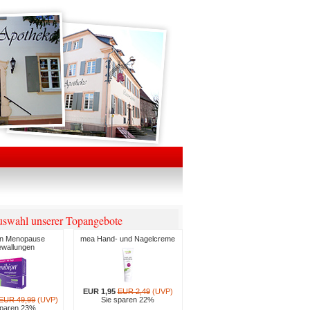
swahl unserer Topangebote
on Menopause
mea Hand- und Nagelcreme
ewallungen
EUR 1,95
EUR 2,49
(UVP)
EUR 49,99
(UVP)
Sie sparen 22%
sparen 23%