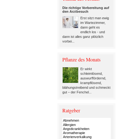
Die richtige Vorbereitung auf
den Arztbesuch
Erst sitzt man ewig
im Wartezimmer,
dann geht es
endlich los - und
dann ist alles ganz plötzlich
vorbei...
Pflanze des Monats
Er wirkt
schleimlösend,
auswurffördernd,
krampflösend,
blähungstreibend und schmeckt
gut – der Fenchel...
Ratgeber