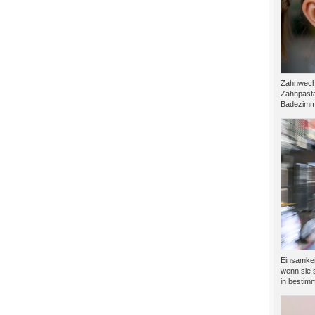
Zahnwechs
Zahnpasta
Badezimme
Einsamkeit
wenn sie s
in bestimm