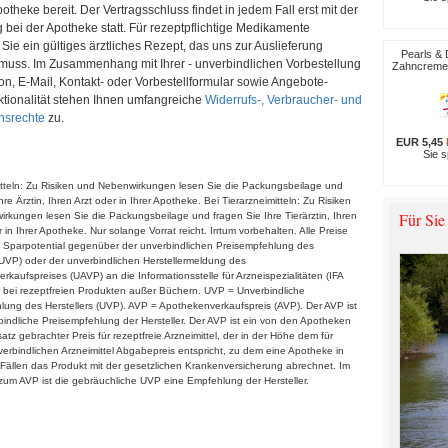
otheke bereit. Der Vertragsschluss findet in jedem Fall erst mit der
bei der Apotheke statt. Für rezeptpflichtige Medikamente
Sie ein gültiges ärztliches Rezept, das uns zur Auslieferung
Pearls & 
 muss. Im Zusammenhang mit Ihrer - unverbindlichen Vorbestellung
Zahncreme 
fon, E-Mail, Kontakt- oder Vorbestellformular sowie Angebote-
ktionalität stehen Ihnen umfangreiche
Widerrufs-, Verbraucher- und
nsrechte
zu.
EUR 5,45
Sie 
itteln: Zu Risiken und Nebenwirkungen lesen Sie die Packungsbeilage und
hre Ärztin, Ihren Arzt oder in Ihrer Apotheke. Bei Tierarzneimitteln: Zu Risiken
Für Sie
rkungen lesen Sie die Packungsbeilage und fragen Sie Ihre Tierärztin, Ihren
r in Ihrer Apotheke. Nur solange Vorrat reicht. Irrtum vorbehalten. Alle Preise
 * Sparpotential gegenüber der unverbindlichen Preisempfehlung des
 (UVP) oder der unverbindlichen Herstellermeldung des
kaufspreises (UAVP) an die Informationsstelle für Arzneispezialitäten (IFA
 bei rezeptfreien Produkten außer Büchern. UVP = Unverbindliche
lung des Herstellers (UVP). AVP = Apothekenverkaufspreis (AVP). Der AVP ist
bindliche Preisempfehlung der Hersteller. Der AVP ist ein von den Apotheken
satz gebrachter Preis für rezeptfreie Arzneimittel, der in der Höhe dem für
erbindlichen Arzneimittel Abgabepreis entspricht, zu dem eine Apotheke in
Fällen das Produkt mit der gesetzlichen Krankenversicherung abrechnet. Im
um AVP ist die gebräuchliche UVP eine Empfehlung der Hersteller.